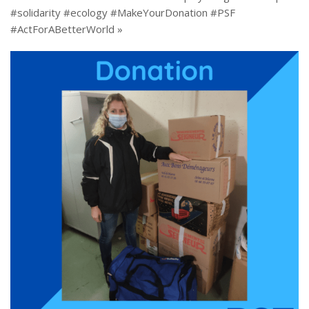
#solidarity #ecology #MakeYourDonation #PSF
#ActForABetterWorld »